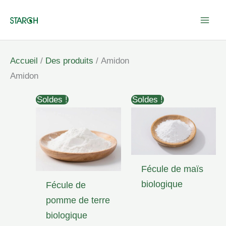
Aller
au
contenu
Accueil
/
Des produits
/ Amidon
Amidon
Soldes !
Soldes !
Fécule de maïs
biologique
Fécule de
pomme de terre
biologique