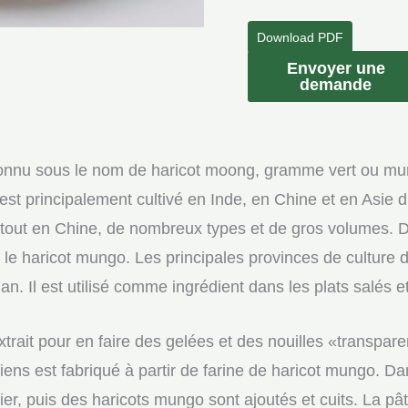
Download PDF
quantité
Envoyer une
demande
de
Amidon
de
connu sous le nom de haricot moong, gramme vert ou mu
haricot
st principalement cultivé en Inde, en Chine et en Asie du
mungo
out en Chine, de nombreux types et de gros volumes. D
biologique
t le haricot mungo. Les principales provinces de cultur
n. Il est utilisé comme ingrédient dans les plats salés e
rait pour en faire des gelées et des nouilles «transpar
ns est fabriqué à partir de farine de haricot mungo. Dans
urier, puis des haricots mungo sont ajoutés et cuits. La p