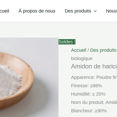
cueil
À propos de nous
Des produits
Nouv
Soldes !
Accueil
/
Des produits
biologique
Amidon de haric
Apparence: Poudre fi
Finesse: ≥98%
Humidité: ≤ 20%
Nom du produit: Amid
Blancheur: ≥90%