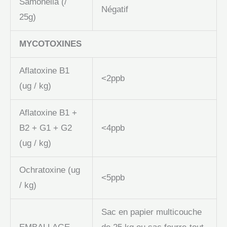
Samonella (/
Négatif
25g)
MYCOTOXINES
Aflatoxine B1
<2ppb
(ug / kg)
Aflatoxine B1 +
B2 + G1 + G2
<4ppb
(ug / kg)
Ochratoxine (ug
<5ppb
/ kg)
Sac en papier multicouche