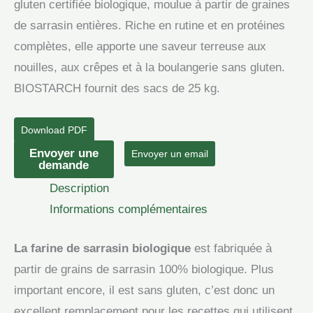
gluten certifiée biologique, moulue à partir de graines
de sarrasin entières. Riche en rutine et en protéines
complètes, elle apporte une saveur terreuse aux
nouilles, aux crêpes et à la boulangerie sans gluten.
BIOSTARCH fournit des sacs de 25 kg.
Download PDF
quantité
Envoyer une
Envoyer un email
demande
de
Description
Farine
Informations complémentaires
de
sarrasin
La farine de sarrasin biologique
est fabriquée à
biologique
partir de grains de sarrasin 100% biologique. Plus
important encore, il est sans gluten, c’est donc un
excellent remplacement pour les recettes qui utilisent